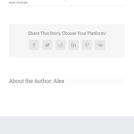
pentru
sunt închise
DE
VANZARE
–
BUNURI
MOBILE
APARTINAND
PREGO
Share This Story, Choose Your Platform!
RISTORANTE
SRL
Facebook
Twitter
Reddit
LinkedIn
Pinterest
Vk
About the Author:
Alex