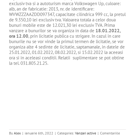
exclusiv tva si a autoturism marca Volkswagen Up, culoare:
alb, an de fabricatie: 2013, nr. de identificare:
WVWZZZAAZDD097347, capacitate cilindrica 999 cc, la pretul
de 9.350,10 lei exclusiv tva. Valoarea totala a celor doua
bunuri mobile este de 12.021,30 lei exclusiv TVA. Prima
vanzare a bunurilor se va organiza in data de
18.01.2022,
ora 12.00
, prin licitatie publica cu strigare. In cazul in care
bunurile nu se vor vinde la primul termen de licitatie, se vor
organiza alte 4 sedinte de licitatie, saptamanale, in datele de
25.01.2022, 01.02.2022, 08.02.2022, si 15.02.2022 la aceeasi
ora si in aceleasi conditii. Relatii suplimentare se pot obtine
la tel. 031.805.21.25.
By
Alex
|
ianuarie 6th, 2022
|
Categories:
Vanzari active
|
Comentariile