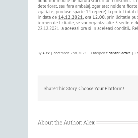
bunurilor mobile de natura stocurilor constand: 1.
deteriorat, sau fara ambalaj, zgariate; neidentifica
zgariate; produse sparte 14 repere) la pretul total 
in data de
14.12.2021
, ora 12.00
, prin licitatie p
termen de licitatie, se vor organiza alte 3 sedinte d
22.12.2021 la aceeasi ora si in aceleasi conditii.. R
By
Alex
|
decembrie 2nd, 2021
|
Categories:
Vanzari active
|
Co
Share This Story, Choose Your Platform!
About the Author:
Alex