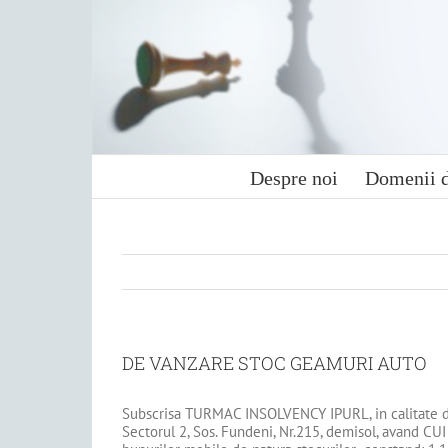
Skip
to
content
Despre noi
Domenii d
DE VANZARE STOC GEAMURI AUTO
Subscrisa TURMAC INSOLVENCY IPURL, in calitate de
Sectorul 2, Sos. Fundeni, Nr.215, demisol, avand CU