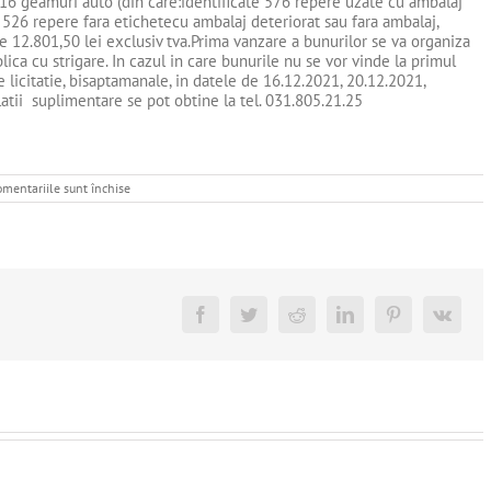
116 geamuri auto (din care:identificate 576 repere uzate cu ambalaj
te 526 repere fara etichetecu ambalaj deteriorat sau fara ambalaj,
de 12.801,50 lei exclusiv tva.Prima vanzare a bunurilor se va organiza
ublica cu strigare. In cazul in care bunurile nu se vor vinde la primul
e licitatie, bisaptamanale, in datele de 16.12.2021, 20.12.2021,
elatii suplimentare se pot obtine la tel. 031.805.21.25
pentru
mentariile sunt închise
DE
VANZARE
STOC
GEAMURI
AUTO
Facebook
Twitter
Reddit
LinkedIn
Pinterest
Vk