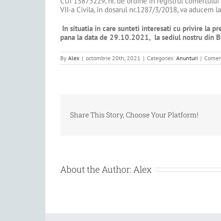
CUI 13875229, nr. de ordine in registrul comertului
VII-a Civila, în dosarul nr.1287/3/2018, va aducem l
In situatia in care sunteti interesati cu privire la
pana la data de 29.10.2021, la sediul nostru din B
By
Alex
|
octombrie 20th, 2021
|
Categories:
Anunturi
|
Coment
Share This Story, Choose Your Platform!
About the Author:
Alex