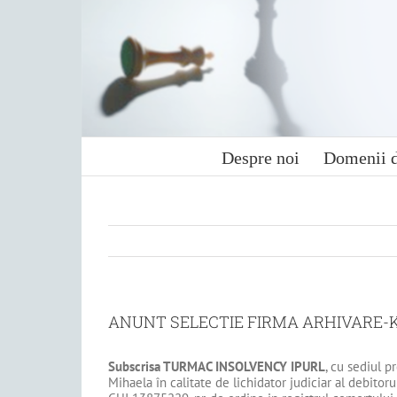
Skip
to
content
Despre noi
Domenii d
ANUNT SELECTIE FIRMA ARHIVARE-
Subscrisa
TURMAC INSOLVENCY IPURL
, cu sediul p
Mihaela în calitate de lichidator judiciar al debitor