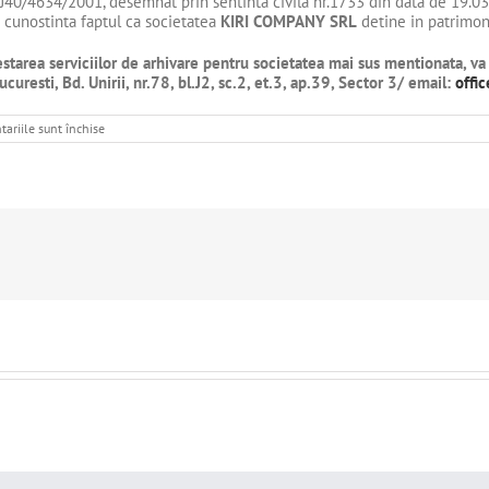
 J40/4634/2001, desemnat prin sentinta civila nr.1733 din data de 19.03
a cunostinta faptul ca societatea
KIRI COMPANY SRL
detine in patrimoni
 prestarea serviciilor de arhivare pentru societatea mai sus mentionata,
ucuresti,
Bd. Unirii, nr.78, bl.J2, sc.2, et.3, ap.39, Sector 3
/ email:
offi
pentru
ariile sunt închise
ANUNT
SELECTIE
FIRMA
ARHIVARE-
KIRI
COMPANY
SRL