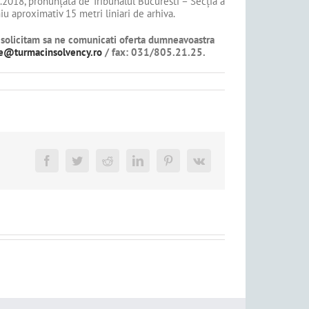
.2018, pronunţată de Tribunalul Bucuresti – Secţia a
u aproximativ 15 metri liniari de arhiva.
 va solicitam sa ne comunicati oferta dumneavoastra
ce@turmacinsolvency.ro
/ fax: 031/805.21.25.
Facebook
Twitter
Reddit
LinkedIn
Pinterest
Vk