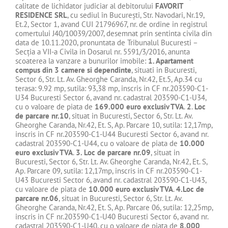
calitate de lichidator judiciar al debitorului
FAVORIT
RESIDENCE SRL
, cu sediul în Bucureşti, Str. Navodari, Nr.19,
Et.2, Sector 1, avand CUI 21796967, nr. de ordine in registrul
comertului J40/10039/2007, desemnat prin sentinta civila din
data de 10.11.2020, pronuntata de Tribunalul Bucuresti –
Secţia a VII-a Civila in Dosarul nr. 5591/3/2016, anunta
scoaterea la vanzare a bunurilor imobile:
1.
Apartament
compus din 3 camere si dependinte
, situati in Bucuresti,
Sector 6, Str. Lt. Av. Gheorghe Caranda, Nr.42, Et.5, Ap.34 cu
terasa: 9.92 mp, sutila: 93,38 mp, inscris in CF nr.203590-C1-
U34 Bucuresti Sector 6, avand nr. cadastral 203590-C1-U34,
cu o valoare de piata de
169.000 euro exclusiv TVA
.
2
.
Loc
de parcare nr.10
, situat in Bucuresti, Sector 6, Str. Lt. Av.
Gheorghe Caranda, Nr.42, Et. S, Ap. Parcare 10, sutila: 12,17mp,
inscris in CF nr.203590-C1-U44 Bucuresti Sector 6, avand nr.
cadastral 203590-C1-U44, cu o valoare de piata de
10.000
euro exclusiv TVA
.
3.
Loc de parcare nr.09
, situat in
Bucuresti, Sector 6, Str. Lt. Av. Gheorghe Caranda, Nr.42, Et. S,
Ap. Parcare 09, sutila: 12,17mp, inscris in CF nr.203590-C1-
U43 Bucuresti Sector 6, avand nr. cadastral 203590-C1-U43,
cu valoare de piata de
10.000 euro exclusiv TVA
.
4.
Loc de
parcare nr.06
, situat in Bucuresti, Sector 6, Str. Lt. Av.
Gheorghe Caranda, Nr.42, Et. S, Ap. Parcare 06, sutila: 12,25mp,
inscris in CF nr.203590-C1-U40 Bucuresti Sector 6, avand nr.
cadastral 203590-C1-U40, cu o valoare de piata de
8.000