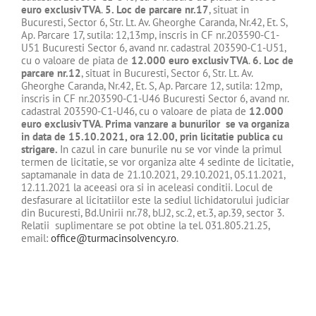
euro exclusiv TVA
.
5.
Loc de parcare nr.17
, situat in
Bucuresti, Sector 6, Str. Lt. Av. Gheorghe Caranda, Nr.42, Et. S,
Ap. Parcare 17, sutila: 12,13mp, inscris in CF nr.203590-C1-
U51 Bucuresti Sector 6, avand nr. cadastral 203590-C1-U51,
cu o valoare de piata de
12.000 euro exclusiv TVA
.
6.
Loc de
parcare nr.12
, situat in Bucuresti, Sector 6, Str. Lt. Av.
Gheorghe Caranda, Nr.42, Et. S, Ap. Parcare 12, sutila: 12mp,
inscris in CF nr.203590-C1-U46 Bucuresti Sector 6, avand nr.
cadastral 203590-C1-U46, cu o valoare de piata de
12.000
euro exclusiv TVA
.
Prima vanzare a bunurilor se va organiza
in data de 15.10.2021, ora 12.00, prin licitatie publica cu
strigare.
In cazul in care bunurile nu se vor vinde la primul
termen de licitatie, se vor organiza alte 4 sedinte de licitatie,
saptamanale in data de 21.10.2021, 29.10.2021, 05.11.2021,
12.11.2021 la aceeasi ora si in aceleasi conditii. Locul de
desfasurare al licitatiilor este la sediul lichidatorului judiciar
din Bucuresti, Bd.Unirii nr.78, bl.J2, sc.2, et.3, ap.39, sector 3.
Relatii suplimentare se pot obtine la tel. 031.805.21.25,
email:
office@turmacinsolvency.ro
.