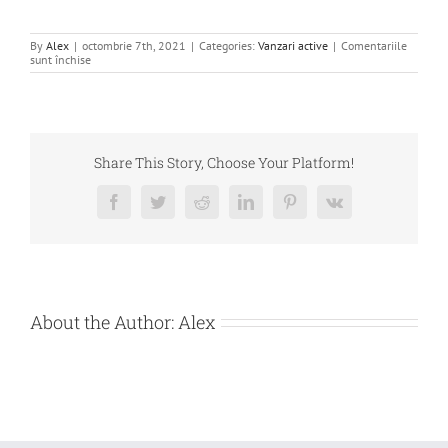
By
Alex
|
octombrie 7th, 2021
|
Categories:
Vanzari active
|
Comentariile
pentru
sunt închise
DE
VANZARE
BUNURI
IMOBILE
APARTINAND
FAVORIT
RESIDENCE
Share This Story, Choose Your Platform!
SRL
Facebook
Twitter
Reddit
LinkedIn
Pinterest
Vk
About the Author:
Alex