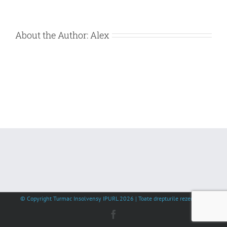
About the Author:
Alex
© Copyright Turmac Insolvensy IPURL
2026 | Toate drepturile rezervate |
Facebook