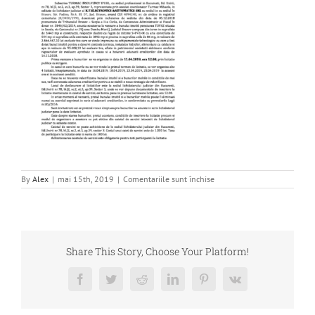
pentru
By
Alex
|
mai 15th, 2019
|
Comentariile sunt închise
Publicatie
vanzare
Share This Story, Choose Your Platform!
Facebook
Twitter
Reddit
LinkedIn
Pinterest
Vk